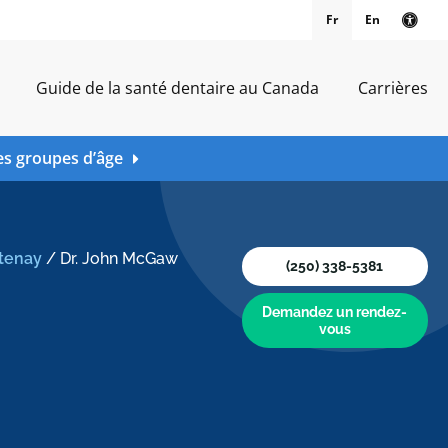
Fr
En
Vers
Guide de la santé dentaire au Canada
Carrières
es groupes d’âge
rtenay
/
Dr. John McGaw
(250) 338-5381
Demandez un rendez-
vous