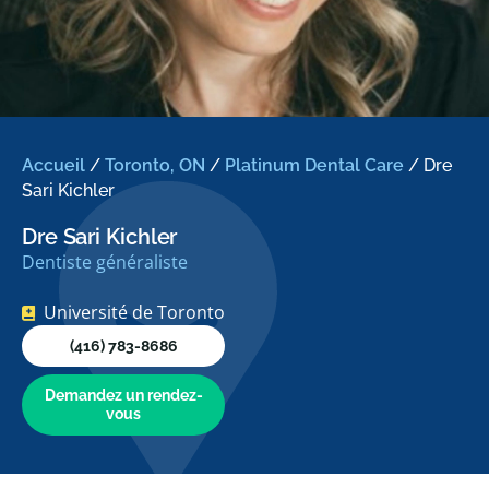
Accueil
/
Toronto, ON
/
Platinum Dental Care
/
Dre
Sari Kichler
Dre Sari Kichler
Dentiste généraliste
Université de Toronto
(416) 783-8686
Demandez un rendez-
vous