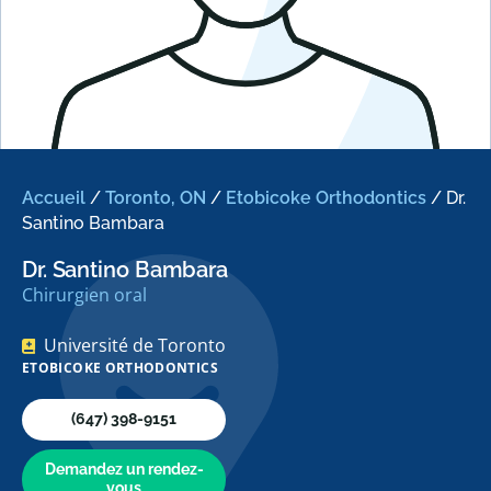
Accueil
/
Toronto, ON
/
Etobicoke Orthodontics
/
Dr.
Santino Bambara
Dr. Santino Bambara
Chirurgien oral
Université de Toronto
ETOBICOKE ORTHODONTICS
(647) 398-9151
Demandez un rendez-
vous