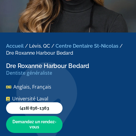
Accueil
/
Lévis, QC
/
Centre Dentaire St-Nicolas
/
Dre Roxanne Harbour Bedard
Dre Roxanne Harbour Bedard
Dentiste généraliste
Anglais, Français
Université Laval
(418) 836-1363
Demandez un rendez-
vous