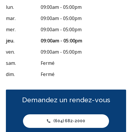
lun.
09:00am - 05:00pm
Empreintes dentaires numériques
Traitement de canal
mar.
09:00am - 05:00pm
Traitement de la fracture de la racine
Greffe osseuse
mer.
09:00am - 05:00pm
Implants dentaires
jeu.
09:00am - 05:00pm
Extractions de dents et de dents de sagesse
ven.
09:00am - 05:00pm
Traitement du trouble myofonctionnel orofacial
sam.
Fermé
Élévations sinusales
Aligneurs transparents
Invisalign
dim.
Fermé
Appareil orthodontique
Voies respiratoires
Prévention des maladies des gencives
Greffe des gencives
Examens buccaux
Nettoyages dentaires
Scellants
Demandez un rendez-vous
Ponts
Couronnes
Obturations
Botox - Thérapeutique
Gestion de l'anxiété dentaire
Anesthésie générale
(604) 682-2000
Appareils dentaires
Soins dentaires pour enfants