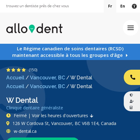
Fr
En
Ve
Ouv
Le Régime canadien de soins dentaires (RCSD)
maintenant accessible à tous les groupes d’âge
4.3 étoiles
(150)
Accueil
/
Vancouver, BC
/
W Dental
AP
Accueil
/
Vancouver, BC
/
W Dental
W Dental
Clinique dentaire généraliste
Fermé | Voir les heures d'ouvertures
126 W Cordova St, Vancouver, BC V6B 1E4, Canada
w-dental.ca