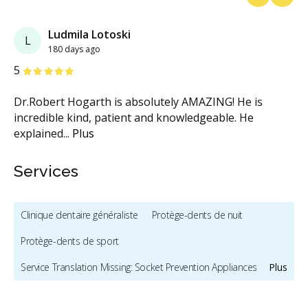
Previous
Next
Ludmila Lotoski
L
180 days ago
étoiles
étoiles
étoiles
étoiles
étoiles
5
Dr.Robert Hogarth is absolutely AMAZING! He is
incredible kind, patient and knowledgeable. He
explained
...
Plus
Services
Clinique dentaire généraliste
Protège-dents de nuit
Protège-dents de sport
Service Translation Missing: Socket Prevention Appliances
Plus
Appareils anti-ronflement et contre l'apnée du sommeil