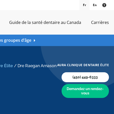
Fr
En
Vers
Guide de la santé dentaire au Canada
Carrières
es groupes d’âge
AURA CLINIQUE DENTAIRE ÉLITE
e Élite
/
Dre Raegan Arnason
(450) 449-6333
Demandez un rendez-
vous