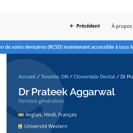
Précédent
À propos
n de soins dentaires (RCSD) maintenant accessible à tous l
Accueil
/
Toronto, ON
/
Cloverdale Dental
/
Dr Pr
Dr Prateek Aggarwal
Dentiste généraliste
Anglais, Hindi, Français
Université Western