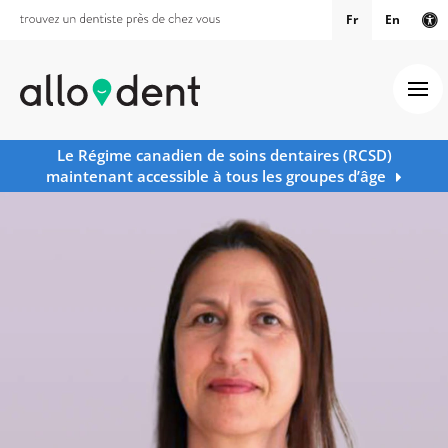
Fr
En
Ve
Ouv
Le Régime canadien de soins dentaires (RCSD)
maintenant accessible à tous les groupes d’âge