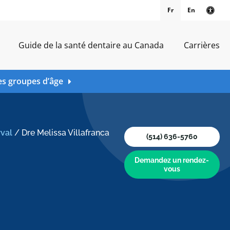
Fr
En
Vers
Guide de la santé dentaire au Canada
Carrières
es groupes d’âge
rval
/
Dre Melissa Villafranca
(514) 636-5760
Demandez un rendez-
vous