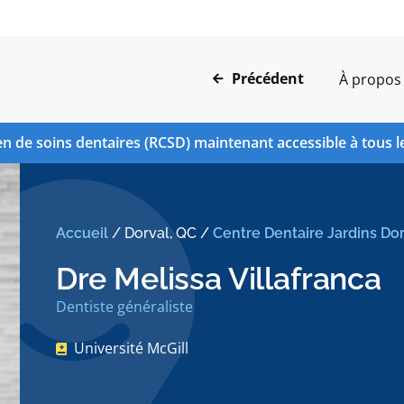
Précédent
À propos
n de soins dentaires (RCSD) maintenant accessible à tous l
Accueil
/
Dorval, QC
/
Centre Dentaire Jardins Do
Dre Melissa Villafranca
Dentiste généraliste
Université McGill