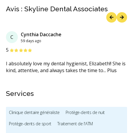
Avis : Skyline Dental Associates
Previous
Next
Cynthia Daccache
C
59 days ago
étoiles
étoiles
étoiles
étoiles
étoiles
5
I absolutely love my dental hygienist, Elizabeth!! She is
kind, attentive, and always takes the time to
...
Plus
Services
Clinique dentaire généraliste
Protège-dents de nuit
Protège-dents de sport
Traitement de l'ATM