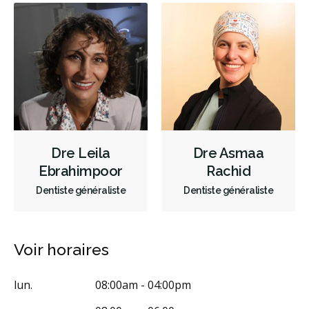
Endodontie
Chirurgie buccale
Orthodontie
Parodontie
Hygiène préventive et nettoyages
Réparateur
Sédation
RCSD (Régime canadien de soins dentaires)
Moins
Dre Leila
Dre Asmaa
Ebrahimpoor
Rachid
Dentiste généraliste
Dentiste généraliste
Voir horaires
lun.
08:00am - 04:00pm