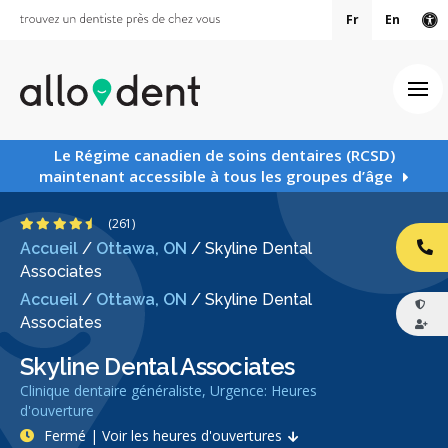
Fr
En
Ve
Ouv
Le Régime canadien de soins dentaires (RCSD)
maintenant accessible à tous les groupes d’âge
4.7 étoiles
(261)
Accueil
/
Ottawa, ON
/
Skyline Dental
AP
Associates
Accueil
/
Ottawa, ON
/
Skyline Dental
Associates
Skyline Dental Associates
Clinique dentaire généraliste, Urgence: Heures
d'ouverture
Fermé | Voir les heures d'ouvertures