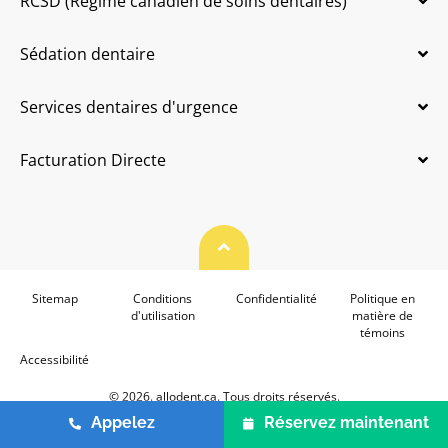
RCSD (Régime canadien de soins dentaires)
Sédation dentaire
Services dentaires d'urgence
Facturation Directe
Haut de page
Sitemap
Conditions
Confidentialité
Politique en
d'utilisation
matière de
témoins
Accessibilité
© 2026. allodent.ca. Tous droits réservés.
Appelez
Réservez maintenant