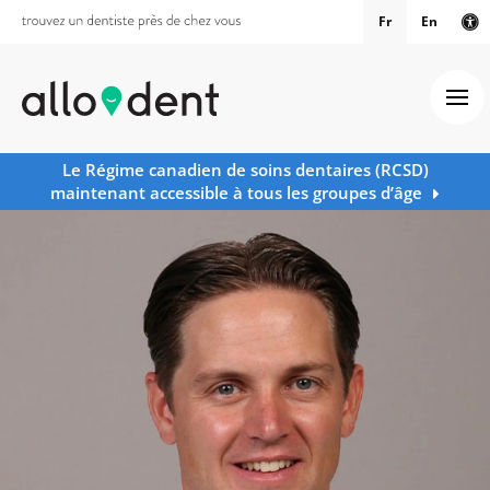
Fr
En
Ve
Ouv
Le Régime canadien de soins dentaires (RCSD)
maintenant accessible à tous les groupes d’âge