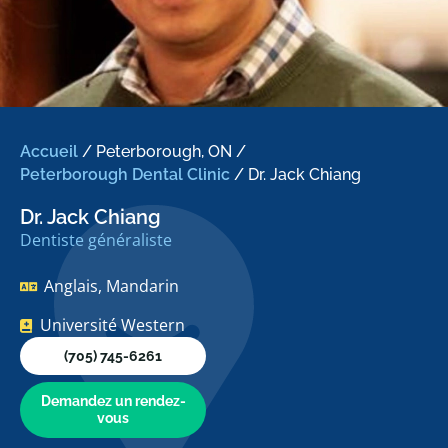
Accueil
/
Peterborough, ON
/
Peterborough Dental Clinic
/
Dr. Jack Chiang
Dr. Jack Chiang
Dentiste généraliste
Anglais, Mandarin
Université Western
(705) 745-6261
Demandez un rendez-
vous