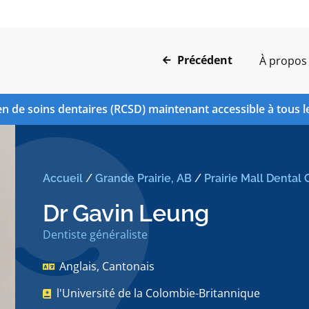
Précédent
À propos
n de soins dentaires (RCSD) maintenant accessible à tous l
Accueil
/
Grande Prairie, AB
/
Prairie Mall Dental C
Dr Gavin Leung
Dentiste généraliste
Anglais, Cantonais
l'Université de la Colombie-Britannique