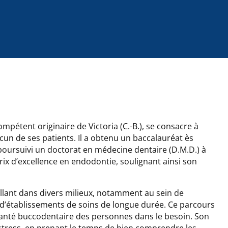
mpétent originaire de Victoria (C.-B.), se consacre à
acun de ses patients. Il a obtenu un baccalauréat ès
a poursuivi un doctorat en médecine dentaire (D.M.D.) à
prix d’excellence en endodontie, soulignant ainsi son
llant dans divers milieux, notamment au sein de
 d’établissements de soins de longue durée. Ce parcours
santé buccodentaire des personnes dans le besoin. Son
 stress, en prenant le temps de bien comprendre les