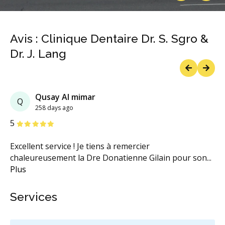
Previous
Next
Avis : Clinique Dentaire Dr. S. Sgro &
Dr. J. Lang
Previous
Next
Qusay Al mimar
Q
258 days ago
étoiles
étoiles
étoiles
étoiles
étoiles
5
Excellent service ! Je tiens à remercier
chaleureusement la Dre Donatienne Gilain pour son
...
Plus
Services