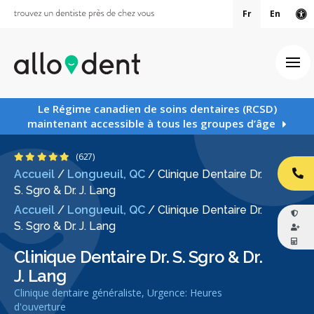
Fr
En
Ve
Ouv
Le Régime canadien de soins dentaires (RCSD)
maintenant accessible à tous les groupes d’âge
4.8 étoiles
(627)
Accueil
/
Longueuil, QC
/
Clinique Dentaire Dr.
AP
S. Sgro & Dr. J. Lang
Accueil
/
Longueuil, QC
/
Clinique Dentaire Dr.
S. Sgro & Dr. J. Lang
Clinique Dentaire Dr. S. Sgro & Dr.
J. Lang
Clinique dentaire généraliste, Urgence: Heures
d'ouverture