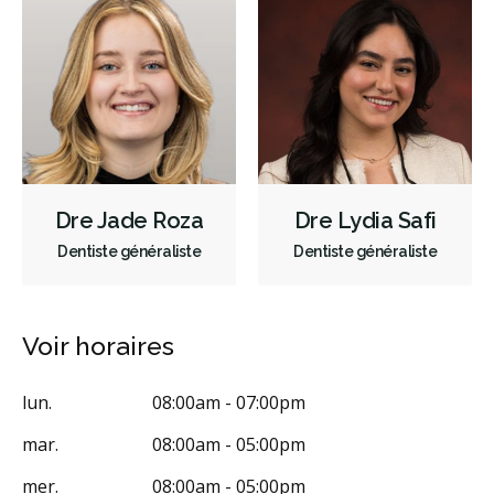
Sédation - orale
Appareils dentaires
Soins dentaires pour enfants
Services esthétiques
Prothèses dentaires
Diagnostique
Urgences
Endodontie
Chirurgie buccale
Parodontie
Hygiène préventive et nettoyages
Réparateur
Sédation
Dre Jade Roza
Dre Lydia Safi
RCSD (Régime canadien de soins dentaires)
Moins
Dentiste généraliste
Dentiste généraliste
Voir horaires
lun.
08:00am - 07:00pm
mar.
08:00am - 05:00pm
mer.
08:00am - 05:00pm