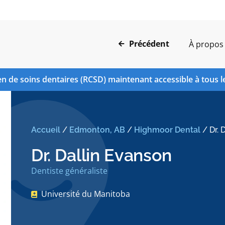
Précédent
À propos
n de soins dentaires (RCSD) maintenant accessible à tous l
Accueil
/
Edmonton, AB
/
Highmoor Dental
/
Dr. 
Dr. Dallin Evanson
Dentiste généraliste
Université du Manitoba