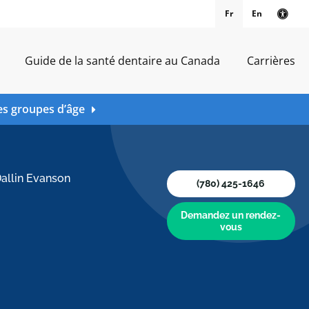
Fr
En
Vers
Guide de la santé dentaire au Canada
Carrières
es groupes d’âge
Dallin Evanson
(780) 425-1646
Demandez un rendez-
vous