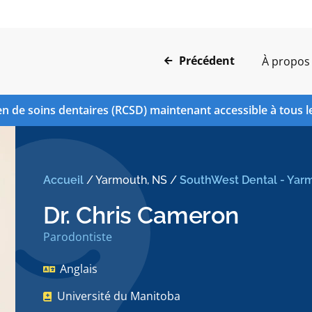
Précédent
À propos
n de soins dentaires (RCSD) maintenant accessible à tous l
Accueil
/
Yarmouth, NS
/
SouthWest Dental - Yar
Dr. Chris Cameron
Parodontiste
Anglais
Université du Manitoba