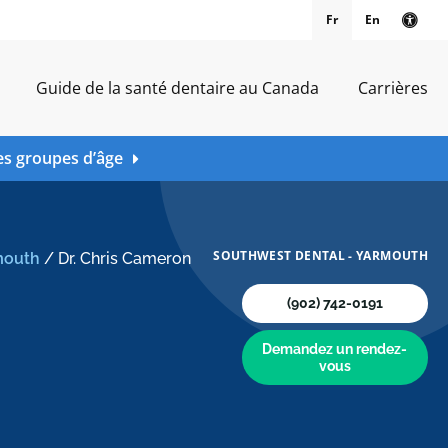
Fr
En
Vers
Guide de la santé dentaire au Canada
Carrières
es groupes d’âge
SOUTHWEST DENTAL - YARMOUTH
mouth
/
Dr. Chris Cameron
(902) 742-0191
Demandez un rendez-
vous