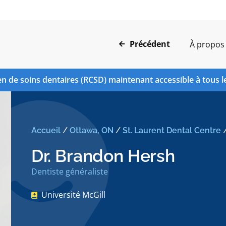
Précédent
À propos
n de soins dentaires (RCSD) maintenant accessible à tous l
Accueil
/
Ottawa, ON
/
St. Laurent Dental Centre
Dr. Brandon Hersh
Dentiste généraliste
Université McGill