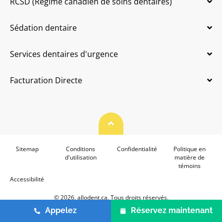
RCSD (Régime canadien de soins dentaires)
Sédation dentaire
Services dentaires d'urgence
Facturation Directe
Haut de page
Sitemap
Conditions
Confidentialité
Politique en
d'utilisation
matière de
témoins
Accessibilité
© 2026. allodent.ca. Tous droits réservés.
Appelez
Réservez maintenant