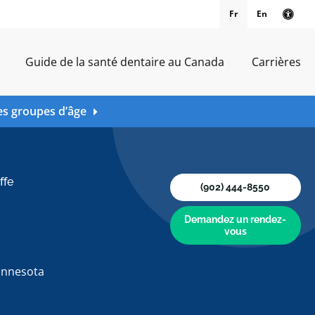
Fr
En
Vers
Guide de la santé dentaire au Canada
Carrières
es groupes d’âge
ffe
(902) 444-8550
Demandez un rendez-
vous
Minnesota