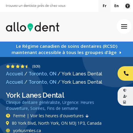
Fr
En
Ve
Ouv
Le Régime canadien de soins dentaires (RCSD)
maintenant accessible à tous les groupes d’âge
4.6 étoiles
(809)
Accueil
/
Toronto, ON
/
York Lanes Dental
AP
Accueil
/
Toronto, ON
/
York Lanes Dental
York Lanes Dental
Clinique dentaire généraliste, Urgence: Heures
d'ouverture, Soirées, Fins de semaine
Fermé | Voir les heures d'ouvertures
80 York Blvd, North York, ON M3J 1P3, Canada
yorkusmiles.ca