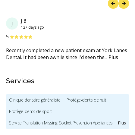
Previous
Next
J B
J
127 days ago
étoiles
étoiles
étoiles
étoiles
étoiles
5
Recently completed a new patient exam at York Lanes
Dental. It had been awhile since I'd seen the
...
Plus
Services
Clinique dentaire généraliste
Protège-dents de nuit
Protège-dents de sport
Service Translation Missing: Socket Prevention Appliances
Plus
Appareils anti-ronflement et contre l'apnée du sommeil