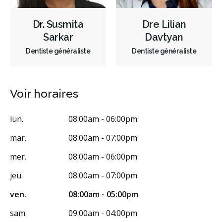
Sédation - IV
Sédation - protoxyde d'azote
Dr. Susmita
Dre Lilian
Sédation - orale
Appareils dentaires
Sarkar
Davtyan
Soins dentaires pour enfants
Services esthétiques
Dentiste généraliste
Dentiste généraliste
Diagnostique
Urgences
Endodontie
Chirurgie buccale
Orthodontie
Parodontie
Hygiène préventive et nettoyages
Voir horaires
Réparateur
Sédation
lun.
08:00am - 06:00pm
RCSD (Régime canadien de soins dentaires)
Moins
mar.
08:00am - 07:00pm
mer.
08:00am - 06:00pm
jeu.
08:00am - 07:00pm
ven.
08:00am - 05:00pm
sam.
09:00am - 04:00pm