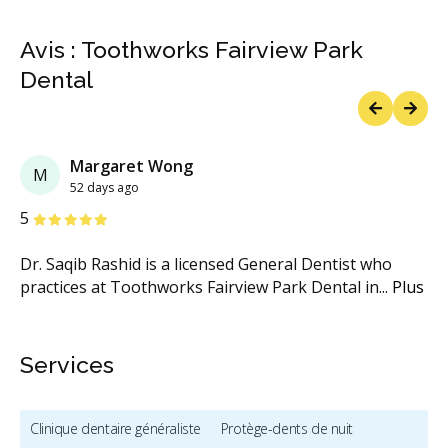
Avis : Toothworks Fairview Park
Dental
Previous
Next
Margaret Wong
M
52 days ago
étoiles
étoiles
étoiles
étoiles
étoiles
5
Dr. Saqib Rashid is a licensed General Dentist who
practices at Toothworks Fairview Park Dental in
...
Plus
Services
Clinique dentaire généraliste
Protège-dents de nuit