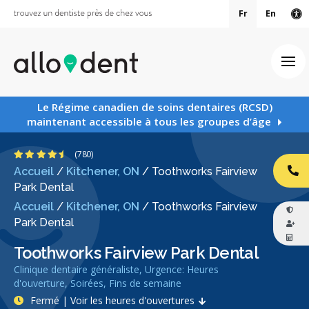
Fr
En
Ve
Ouv
Le Régime canadien de soins dentaires (RCSD)
maintenant accessible à tous les groupes d’âge
4.5 étoiles
(780)
Accueil
/
Kitchener, ON
/
Toothworks Fairview
AP
Park Dental
Accueil
/
Kitchener, ON
/
Toothworks Fairview
Park Dental
Toothworks Fairview Park Dental
Clinique dentaire généraliste, Urgence: Heures
d'ouverture, Soirées, Fins de semaine
Fermé | Voir les heures d'ouvertures