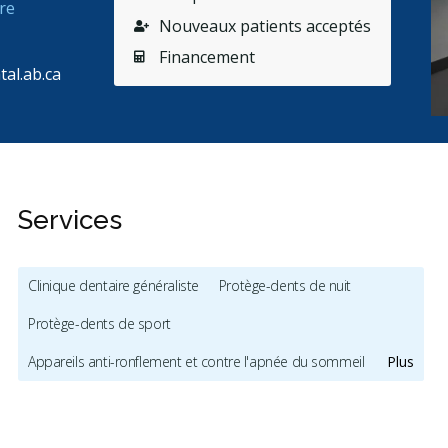
re
Nouveaux patients acceptés
Financement
al.ab.ca
Services
Clinique dentaire généraliste
Protège-dents de nuit
Protège-dents de sport
Appareils anti-ronflement et contre l'apnée du sommeil
Plus
Hygiène et prévention - enfants
Service Translation Missing: Pediatric Dentistry