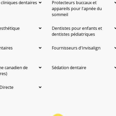
Facturation Directe
 cliniques dentaires
Protecteurs buccaux et
appareils pour l'apnée du
RCSD (Régime canadien de soins dentaires)
Moins
sommeil
esthétique
Dentistes pour enfants et
dentistes pédiatriques
ntaires
Fournisseurs d'Invisalign
e canadien de
Sédation dentaire
res)
Directe