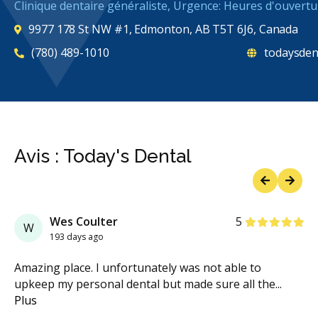
Clinique dentaire généraliste, Urgence: Heures d'ouvertu
9977 178 St NW #1, Edmonton, AB T5T 6J6, Canada
(780) 489-1010
todaysdent
Avis : Today's Dental
Previous
Next
étoiles
étoiles
étoiles
étoiles
étoiles
Wes Coulter
5
W
193 days ago
Amazing place. I unfortunately was not able to
upkeep my personal dental but made sure all the
...
Plus