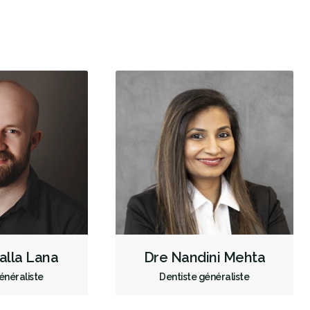
Restauration complète de la bouche (cosmétique)
Blanchiment des dents
Facettes
Prothèses dentaires
Dépistage du cancer de la bouche
Diagnostic des troubles de l'ATM
Scanner TVFC
Scanner intraoral
Radiographies numériques
Radiographies panoramiques
CEREC
Lasers dentaires
Empreintes dentaires numériques
Anesthésie dent inividuelle (Wand)
Urgence durant les heures de clinique
Traitement de canal
Dalla Lana
Dre Nandini Mehta
Greffe osseuse
Implants dentaires
énéraliste
Dentiste généraliste
Extractions de dents et de dents de sagesse
Frénectomies
Invisalign
Prévention des maladies des gencives