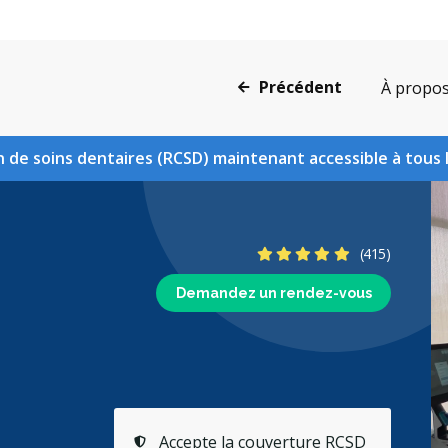
Précédent
À propo
 de soins dentaires (RCSD) maintenant accessible à tous 
5 étoiles
(415)
Demandez un rendez-vous
Accepte la couverture RCSD