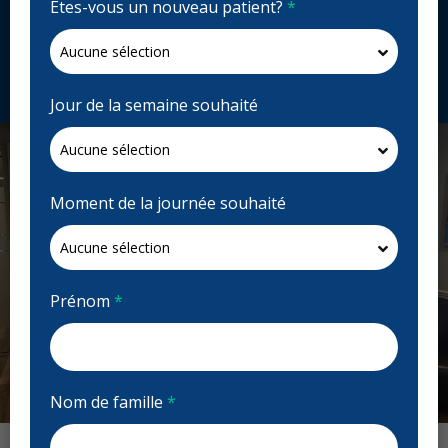
Êtes-vous un nouveau patient?
*
546 St Paul St #435, Kamloops, BC V2C 5T1, Canada
thompsonriverdental.com
Demandez un rendez-vous
Jour de la semaine souhaité
Moment de la journée souhaité
Prénom
*
Nom de famille
*
Previous
Next