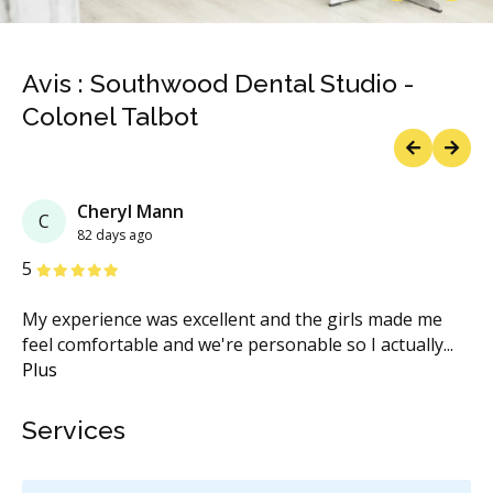
Previous
Next
Avis : Southwood Dental Studio -
Colonel Talbot
Previous
Next
Cheryl Mann
C
82 days ago
étoiles
étoiles
étoiles
étoiles
étoiles
5
My experience was excellent and the girls made me
feel comfortable and we're personable so I actually
...
Plus
Services