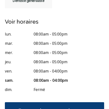
Dentiste généraliste
Chirurgie endodontique
Extractions de dents et de dents de sagesse
Frénectomies
Voir horaires
Invisalign
Appareil orthodontique
Prévention des maladies des gencives
Examens buccaux
lun.
08:00am - 05:00pm
Nettoyages dentaires
Scellants
Ponts
Couronnes
mar.
08:00am - 05:00pm
Chirurgie endodontique
Obturations
mer.
08:00am - 05:00pm
Reconstruction complète de la bouche
Incrustations
jeu.
08:00am - 05:00pm
Restaurations le jour-même
Gestion de l'anxiété dentaire
ven.
08:00am - 04:00pm
Anesthésie générale
Sédation - orale
Appareils dentaires
sam.
08:00am - 04:00pm
Soins dentaires pour enfants
Services esthétiques
dim.
Fermé
Prothèses dentaires
Diagnostique
Urgences
Endodontie
Chirurgie buccale
Orthodontie
Parodontie