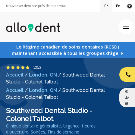
Fr
En
Ve
Ouv
Le Régime canadien de soins dentaires (RCSD)
maintenant accessible à tous les groupes d’âge
4.8 étoiles
(202)
Accueil
/
London, ON
/
Southwood Dental
AP
Studio - Colonel Talbot
Accueil
/
London, ON
/
Southwood Dental
Studio - Colonel Talbot
Southwood Dental Studio -
Colonel Talbot
Clinique dentaire généraliste, Urgence: Heures
d'ouverture, Soirées, Fins de semaine