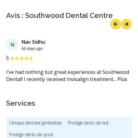
Avis : Southwood Dental Centre
Previous
Next
Nav Sidhu
N
63 days ago
étoiles
étoiles
étoiles
étoiles
étoiles
5
I’ve had nothing but great experiences at Southwood
Dental! I recently received Invisalign treatment
...
Plus
Services
Clinique dentaire généraliste
Protège-dents de nuit
Protège-dents de sport