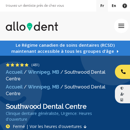
Fr
En
Ve
Ouv
Le Régime canadien de soins dentaires (RCSD)
maintenant accessible à tous les groupes d’âge
4.8 étoiles
(481)
Accueil
/
Winnipeg, MB
/
Southwood Dental
AP
Centre
Accueil
/
Winnipeg, MB
/
Southwood Dental
Centre
Southwood Dental Centre
Clinique dentaire généraliste, Urgence: Heures
d'ouverture
Fermé | Voir les heures d'ouvertures