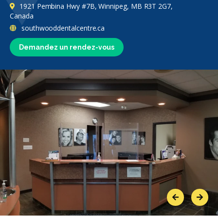
1921 Pembina Hwy #7B, Winnipeg, MB R3T 2G7,
Canada
southwooddentalcentre.ca
Demandez un rendez-vous
Previous
Next