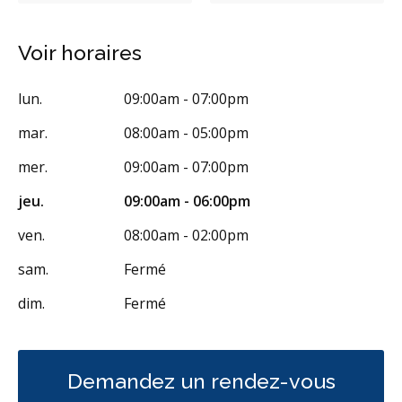
Examens buccaux
Nettoyages dentaires
Scellants
Voir horaires
Ponts
Couronnes
Chirurgie endodontique
Obturations
lun.
09:00am - 07:00pm
Reconstruction complète de la bouche
mar.
08:00am - 05:00pm
Gestion de l'anxiété dentaire
Appareils dentaires
mer.
09:00am - 07:00pm
Soins dentaires pour enfants
Services esthétiques
jeu.
09:00am - 06:00pm
Diagnostique
Urgences
Endodontie
Chirurgie buccale
ven.
08:00am - 02:00pm
Orthodontie
Parodontie
Hygiène préventive et nettoyages
sam.
Fermé
Réparateur
Sédation
Facturation Directe
dim.
Fermé
RCSD (Régime canadien de soins dentaires)
Moins
Demandez un rendez-vous