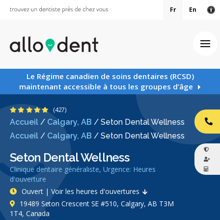
Fr
En
Ve
Ouv
Le Régime canadien de soins dentaires (RCSD)
maintenant accessible à tous les groupes d’âge
4.8 étoiles
(427)
Accueil
/
Calgary, AB
/
Seton Dental Wellness
AP
Accueil
/
Calgary, AB
/
Seton Dental Wellness
Seton Dental Wellness
Clinique dentaire généraliste, Urgence: Heures
d'ouverture
Ouvert | Voir les heures d'ouvertures
19489 Seton Crescent SE #510, Calgary, AB T3M
1T4, Canada