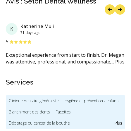
Avis : Seton Dental Wellness
Previous
Next
Katherine Muli
K
71 days ago
étoiles
étoiles
étoiles
étoiles
étoiles
5
Exceptional experience from start to finish. Dr. Megan
was attentive, professional, and compassionate,
...
Plus
Services
Clinique dentaire généraliste
Hygiène et prévention - enfants
Blanchiment des dents
Facettes
Dépistage du cancer de la bouche
Plus