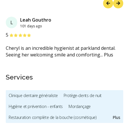
Previous
Next
Leah Gouthro
L
101 days ago
étoiles
étoiles
étoiles
étoiles
étoiles
5
Cheryl is an incredible hygienist at parkland dental.
Seeing her welcoming smile and comforting
...
Plus
Services
Clinique dentaire généraliste
Protège-dents de nuit
Hygiène et prévention - enfants
Mordançage
Restauration complète de la bouche (cosmétique)
Plus
Blanchiment des dents
Botox - Cosmétique