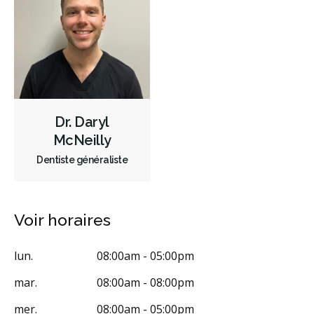
Endodontie
Chirurgie buccale
Orthodontie
Hygiène préventive et nettoyages
Réparateur
Sédation
Facturation Directe
RCSD (Régime canadien de soins dentaires)
Moins
Dr. Daryl
McNeilly
Dentiste généraliste
Voir horaires
lun.
08:00am - 05:00pm
mar.
08:00am - 08:00pm
mer.
08:00am - 05:00pm