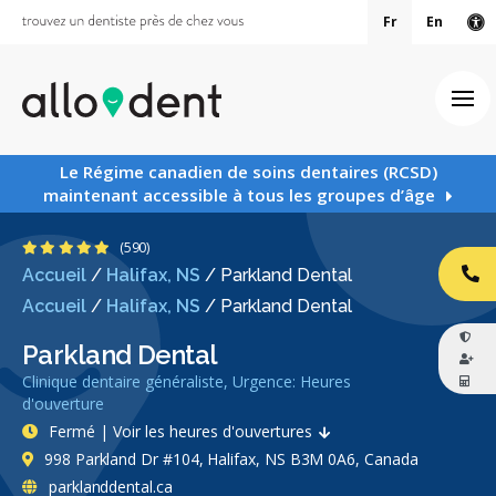
Fr
En
Ve
Ouv
Le Régime canadien de soins dentaires (RCSD)
maintenant accessible à tous les groupes d’âge
4.9 étoiles
(590)
Accueil
/
Halifax, NS
/
Parkland Dental
AP
Accueil
/
Halifax, NS
/
Parkland Dental
Parkland Dental
Clinique dentaire généraliste, Urgence: Heures
d'ouverture
Fermé | Voir les heures d'ouvertures
998 Parkland Dr #104, Halifax, NS B3M 0A6, Canada
parklanddental.ca