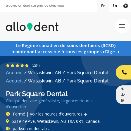
Fr
En
Ve
Ouv
Le Régime canadien de soins dentaires (RCSD)
maintenant accessible à tous les groupes d’âge
4.9 étoiles
(284)
Accueil
/
Wetaskiwin, AB
/
Park Square Dental
AP
Accueil
/
Wetaskiwin, AB
/
Park Square Dental
Park Square Dental
Clinique dentaire généraliste, Urgence: Heures
d'ouverture
Fermé | Voir les heures d'ouvertures
5219 49 Ave, Wetaskiwin, AB T9A 0R1, Canada
parksquaredental.ca