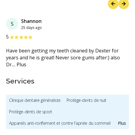
Previous
Next
Shannon
S
25 days ago
étoiles
étoiles
étoiles
étoiles
étoiles
5
Have been getting my teeth cleaned by Dexter for
years and he is great! Never sore gums after:) also
Dr.
...
Plus
Services
Clinique dentaire généraliste
Protège-dents de nuit
Protège-dents de sport
Appareils anti-ronflement et contre l'apnée du sommeil
Plus
Hygiène et prévention - enfants
Mordançage