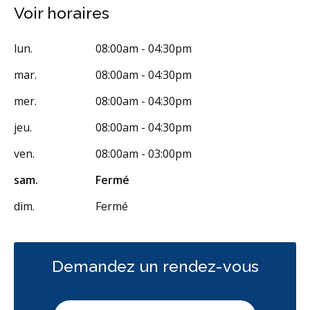
Incrustations
Restaurations le jour-même
Voir horaires
Appareils dentaires
Soins dentaires pour enfants
lun.
08:00am - 04:30pm
Services esthétiques
Diagnostique
Urgences
mar.
08:00am - 04:30pm
Endodontie
Chirurgie buccale
Orthodontie
Parodontie
mer.
08:00am - 04:30pm
Hygiène préventive et nettoyages
Réparateur
jeu.
08:00am - 04:30pm
Facturation Directe
ven.
08:00am - 03:00pm
RCSD (Régime canadien de soins dentaires)
Moins
sam.
Fermé
dim.
Fermé
Demandez un rendez-vous