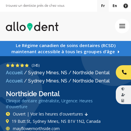
Fr
En
Ve
Ouv
Le Régime canadien de soins dentaires (RCSD)
maintenant accessible à tous les groupes d’âge
5 étoiles
(345)
Accueil
/
Sydney Mines, NS
/
Northside Dental
AP
Accueil
/
Sydney Mines, NS
/
Northside Dental
Northside Dental
Clinique dentaire généraliste, Urgence: Heures
d'ouverture
Ouvert | Voir les heures d'ouvertures
19 Butt St, Sydney Mines, NS B1V 1N2, Canada
mayflowernorthside.com