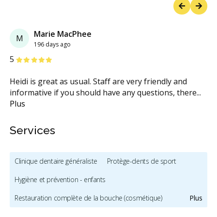
Previous
Next
Marie MacPhee
M
196 days ago
étoiles
étoiles
étoiles
étoiles
étoiles
5
Heidi is great as usual. Staff are very friendly and
informative if you should have any questions, there
...
Plus
Services
Clinique dentaire généraliste
Protège-dents de sport
Hygiène et prévention - enfants
Restauration complète de la bouche (cosmétique)
Plus
Blanchiment des dents
Facettes
Prothèses dentaires