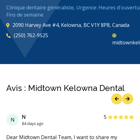
Clinique dentaire généraliste, Urgence: Heures d'ouvertu
Fins de semaine
2090 Harvey Ave #4, Kelowna, BC V1Y 8P8, Canada
(250) 762-9525
midtownkel
Avis : Midtown Kelowna Dental
Previous
Next
étoiles
étoiles
étoiles
étoiles
étoiles
N
Payton Parke
5
5
N
P
84 days ago
90 days ago
Dear Midtown Dental Team, I want to share my
Did a great job making sure my tooth looked straight