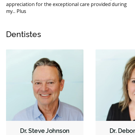
appreciation for the exceptional care provided during
when I got my front tooth chip filled in! They
...
Plus
my
...
Plus
Dentistes
Dr. Steve Johnson
Dr. Debo