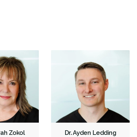
Restauration complète de la bouche (cosmétique)
Blanchiment des dents
Facettes
Botox - Cosmétique
Scanner TVFC
Scanner intraoral
Radiographies numériques
Radiographies panoramiques
Radiographies traditionnelles
Empreintes dentaires numériques
Urgence durant les heures de clinique
Urgence - soir
Urgence - Fins de semaine
Traitement de canal
Greffe osseuse
Implants dentaires
Chirurgie endodontique
Extractions de dents et de dents de sagesse
Frénectomies
rah Zokol
Dr. Ayden Ledding
Élévations sinusales
Invisalign
Examens buccaux