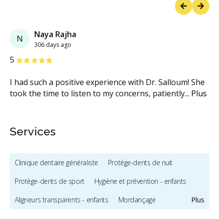
Previous
Next
Naya Rajha
N
306 days ago
étoiles
étoiles
étoiles
étoiles
étoiles
5
I had such a positive experience with Dr. Salloum! She
took the time to listen to my concerns, patiently
...
Plus
Services
Clinique dentaire généraliste
Protège-dents de nuit
Protège-dents de sport
Hygiène et prévention - enfants
Aligneurs transparents - enfants
Mordançage
Plus
Restauration complète de la bouche (cosmétique)