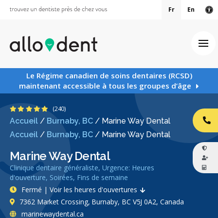
Fr
En
Ve
Ouv
Le Régime canadien de soins dentaires (RCSD)
maintenant accessible à tous les groupes d’âge
4.8 étoiles
(240)
Accueil
/
Burnaby, BC
/
Marine Way Dental
AP
Accueil
/
Burnaby, BC
/
Marine Way Dental
Marine Way Dental
Clinique dentaire généraliste, Urgence: Heures
d'ouverture, Soirées, Fins de semaine
Fermé | Voir les heures d'ouvertures
7362 Market Crossing, Burnaby, BC V5J 0A2, Canada
marinewaydental.ca