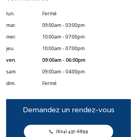
Reconstruction complète de la bouche
Incrustations
lun.
Fermé
Botox - Thérapeutique
Sédation - orale
mar.
09:00am - 03:00pm
Appareils dentaires
Soins dentaires pour enfants
mer.
10:00am - 07:00pm
Services esthétiques
Prothèses dentaires
Diagnostique
jeu.
10:00am - 07:00pm
Urgences
Endodontie
Chirurgie buccale
Orthodontie
ven.
09:00am - 06:00pm
Parodontie
Hygiène préventive et nettoyages
Réparateur
sam.
09:00am - 04:00pm
Sédation
Facturation Directe
dim.
Fermé
RCSD (Régime canadien de soins dentaires)
Moins
Demandez un rendez-vous
(604) 437-6899