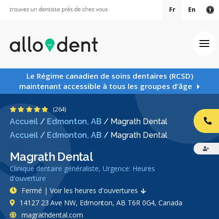
Fr
En
Ve
Ouv
Le Régime canadien de soins dentaires (RCSD)
maintenant accessible à tous les groupes d’âge
4.9 étoiles
(264)
Accueil
/
Edmonton, AB
/
Magrath Dental
AP
Accueil
/
Edmonton, AB
/
Magrath Dental
Magrath Dental
Clinique dentaire généraliste, Urgence: Heures
d'ouverture
Fermé | Voir les heures d'ouvertures
14127 23 Ave NW, Edmonton, AB T6R 0G4, Canada
magrathdental.com