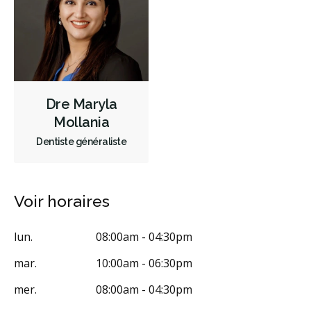
Endodontie
Chirurgie buccale
Orthodontie
Parodontie
Hygiène préventive et nettoyages
Réparateur
Sédation
Moins
Dre Maryla
Mollania
Dentiste généraliste
Voir horaires
lun.
08:00am - 04:30pm
mar.
10:00am - 06:30pm
mer.
08:00am - 04:30pm