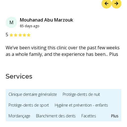
Previous
Next
Mouhanad Abu Marzouk
M
85 days ago
étoiles
étoiles
étoiles
étoiles
étoiles
5
We’ve been visiting this clinic over the past few weeks
as a whole family, and the experience has been
...
Plus
Services
Clinique dentaire généraliste
Protège-dents de nuit
Protège-dents de sport
Hygiène et prévention - enfants
Mordançage
Blanchiment des dents
Facettes
Plus
Prothèses dentaires
Dépistage du cancer de la bouche