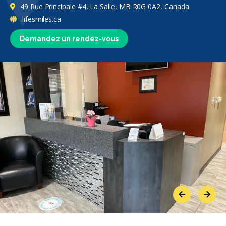
49 Rue Principale #4, La Salle, MB R0G 0A2, Canada
lifesmiles.ca
Demandez un rendez-vous
Previous
Next