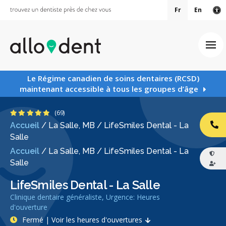
Fr
En
Ve
Ouv
Le Régime canadien de soins dentaires (RCSD)
maintenant accessible à tous les groupes d’âge
5 étoiles
(69)
Accueil
/
La Salle, MB
/
LifeSmiles Dental - La
AP
Salle
Accueil
/
La Salle, MB
/
LifeSmiles Dental - La
Salle
LifeSmiles Dental - La Salle
Clinique dentaire généraliste, Urgence: Heures
d'ouverture
Fermé | Voir les heures d'ouvertures