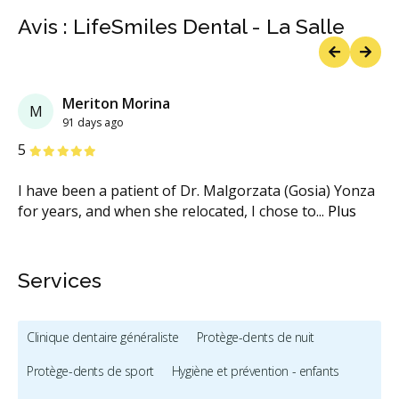
Avis : LifeSmiles Dental - La Salle
Previous
Next
Meriton Morina
M
91 days ago
étoiles
étoiles
étoiles
étoiles
étoiles
5
I have been a patient of Dr. Malgorzata (Gosia) Yonza
for years, and when she relocated, I chose to
...
Plus
Services
Clinique dentaire généraliste
Protège-dents de nuit
Protège-dents de sport
Hygiène et prévention - enfants