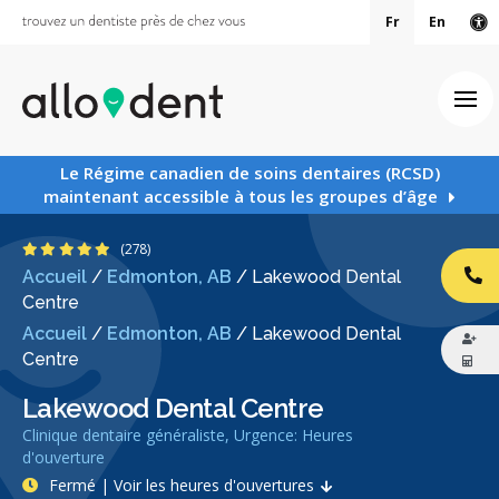
Fr
En
Ve
Ouv
Le Régime canadien de soins dentaires (RCSD)
maintenant accessible à tous les groupes d’âge
4.9 étoiles
(278)
Accueil
/
Edmonton, AB
/
Lakewood Dental
AP
Centre
Accueil
/
Edmonton, AB
/
Lakewood Dental
Centre
Lakewood Dental Centre
Clinique dentaire généraliste, Urgence: Heures
d'ouverture
Fermé | Voir les heures d'ouvertures