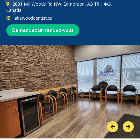
2831 Mill Woods Rd NW, Edmonton, AB T6K 4A9,
Canada
lakewooddentist.ca
Demandez un rendez-vous
Previous
Next