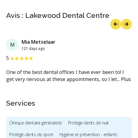
Avis : Lakewood Dental Centre
Previous
Next
Mia Metselaar
Tashi Saikia
M
T
121 days ago
102 days ago
étoiles
étoiles
étoiles
étoiles
étoiles
5
5
One of the best dental offices I have ever been to! I
I have been going to Lakewood Dental from more
get very nervous at these appointments, so I let
than ten years. Wonderful and very professional staff.
...
Plus
Dr
...
Plus
Services
Clinique dentaire généraliste
Protège-dents de nuit
Protège-dents de sport
Hygiène et prévention - enfants