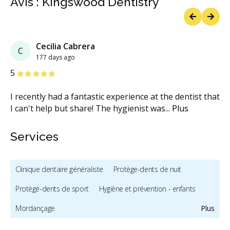
Avis : Kingswood Dentistry
Previous
Next
Cecilia Cabrera
C
177 days ago
étoiles
étoiles
étoiles
étoiles
étoiles
5
I recently had a fantastic experience at the dentist that
I can't help but share! The hygienist was
...
Plus
Services
Clinique dentaire généraliste
Protège-dents de nuit
Protège-dents de sport
Hygiène et prévention - enfants
Mordançage
Plus
Restauration complète de la bouche (cosmétique)