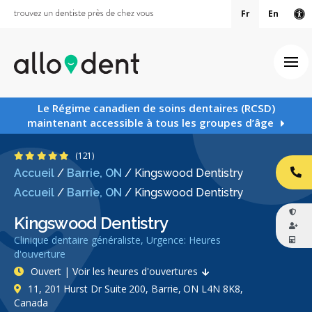
Fr
En
Ve
Ouv
Le Régime canadien de soins dentaires (RCSD)
maintenant accessible à tous les groupes d’âge
4.9 étoiles
(121)
Accueil
/
Barrie, ON
/
Kingswood Dentistry
AP
Accueil
/
Barrie, ON
/
Kingswood Dentistry
Kingswood Dentistry
Clinique dentaire généraliste, Urgence: Heures
d'ouverture
Ouvert | Voir les heures d'ouvertures
11, 201 Hurst Dr Suite 200, Barrie, ON L4N 8K8,
Canada