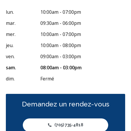
Endodontie
Chirurgie buccale
Orthodontie
lun.
10:00am - 07:00pm
Hygiène préventive et nettoyages
Réparateur
mar.
09:30am - 06:00pm
Facturation Directe
mer.
10:00am - 07:00pm
RCSD (Régime canadien de soins dentaires)
Moins
jeu.
10:00am - 08:00pm
ven.
09:00am - 03:00pm
sam.
08:00am - 03:00pm
dim.
Fermé
Demandez un rendez-vous
(705) 735-4818