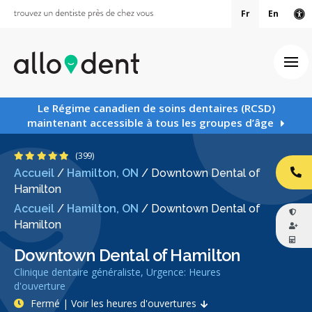
Fr
En
Ve
Ouv
Le Régime canadien de soins dentaires (RCSD)
maintenant accessible à tous les groupes d’âge
4.8 étoiles
(399)
Accueil
/
Hamilton, ON
/
Downtown Dental of
AP
Hamilton
Accueil
/
Hamilton, ON
/
Downtown Dental of
Hamilton
Downtown Dental of Hamilton
Clinique dentaire généraliste, Urgence: Heures
d'ouverture
Fermé | Voir les heures d'ouvertures