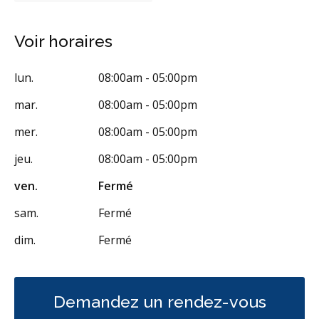
Empreintes dentaires numériques
Voir horaires
Urgence durant les heures de clinique
Traitement de canal
lun.
08:00am - 05:00pm
Greffe osseuse
Implants dentaires
mar.
08:00am - 05:00pm
Chirurgie endodontique
mer.
08:00am - 05:00pm
Extractions de dents et de dents de sagesse
Frénectomies
jeu.
08:00am - 05:00pm
Traitement des maladies des gencives - chirurgical
ven.
Fermé
Élévations sinusales
Invisalign
sam.
Fermé
Prévention des maladies des gencives
dim.
Fermé
Traitement des maladies des gencives - non chirurgical
Greffe des gencives
Frénectomie
Ablation chirurgicale de Tori
Examens buccaux
Demandez un rendez-vous