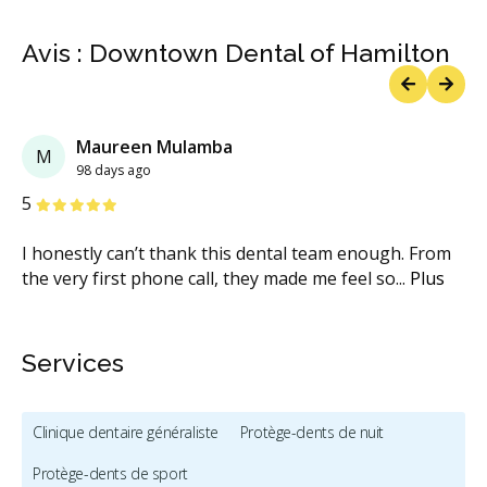
Avis : Downtown Dental of Hamilton
Previous
Next
Maureen Mulamba
M
98 days ago
étoiles
étoiles
étoiles
étoiles
étoiles
5
I honestly can’t thank this dental team enough. From
the very first phone call, they made me feel so
...
Plus
Services
Clinique dentaire généraliste
Protège-dents de nuit
Protège-dents de sport