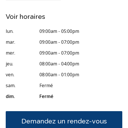
Urgence durant les heures de clinique
Urgence - soir
Voir horaires
Traitement de canal
Traitement de la fracture de la racine
lun.
09:00am - 05:00pm
Greffe osseuse
Implants dentaires
mar.
09:00am - 07:00pm
Chirurgie endodontique
mer.
09:00am - 07:00pm
Extractions de dents et de dents de sagesse
Frénectomies
jeu.
08:00am - 04:00pm
Traitement des maladies des gencives - chirurgical
Invisalign
ven.
08:00am - 01:00pm
Prévention des maladies des gencives
sam.
Fermé
Traitement des maladies des gencives - non chirurgical
dim.
Fermé
Greffe des gencives
Examens buccaux
Nettoyages dentaires
Scellants
Ponts
Couronnes
Obturations
Reconstruction complète de la bouche
Demandez un rendez-vous