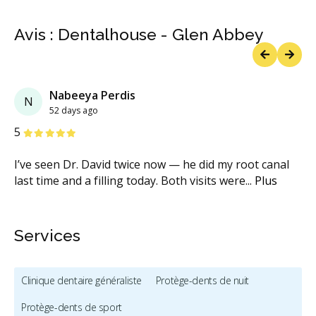
Avis : Dentalhouse - Glen Abbey
Previous
Next
Nabeeya Perdis
N
52 days ago
étoiles
étoiles
étoiles
étoiles
étoiles
5
I’ve seen Dr. David twice now — he did my root canal
last time and a filling today. Both visits were
...
Plus
Services
Clinique dentaire généraliste
Protège-dents de nuit
Protège-dents de sport