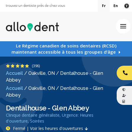
Fr
En
Ve
Ouv
Le Régime canadien de soins dentaires (RCSD)
maintenant accessible à tous les groupes d’âge
4.8 étoiles
(396)
Accueil
/
Oakville, ON
/
Dentalhouse - Glen
AP
Abbey
Accueil
/
Oakville, ON
/
Dentalhouse - Glen
Abbey
Dentalhouse - Glen Abbey
Clinique dentaire généraliste, Urgence: Heures
d'ouverture, Soirées
Fermé | Voir les heures d'ouvertures