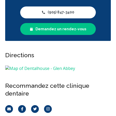
Incrustations
Restaurations le jour-même
Gestion de l'anxiété dentaire
Sédation - protoxyde d'azote
(905) 847-3400
Sédation - orale
Appareils dentaires
Demandez un rendez-vous
Soins dentaires pour enfants
Services esthétiques
Prothèses dentaires
Diagnostique
Urgences
Endodontie
Chirurgie buccale
Orthodontie
Parodontie
Directions
Hygiène préventive et nettoyages
Réparateur
Sédation
Facturation Directe
RCSD (Régime canadien de soins dentaires)
Moins
Recommandez cette clinique
dentaire
Courriel
Facebook
Twitter
Instagram