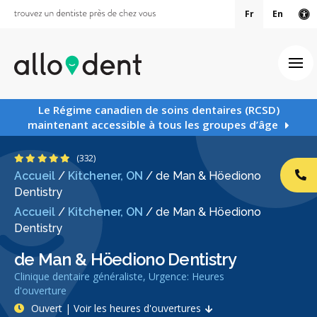
Fr
En
Ve
Ouv
Le Régime canadien de soins dentaires (RCSD)
maintenant accessible à tous les groupes d’âge
4.8 étoiles
(332)
Accueil
/
Kitchener, ON
/
de Man & Höediono
AP
Dentistry
Accueil
/
Kitchener, ON
/
de Man & Höediono
Dentistry
de Man & Höediono Dentistry
Clinique dentaire généraliste, Urgence: Heures
d'ouverture
Ouvert | Voir les heures d'ouvertures