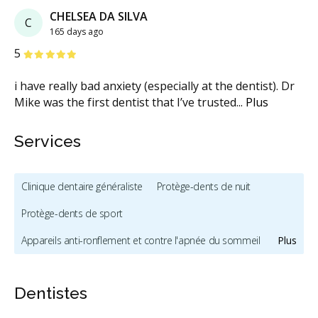
CHELSEA DA SILVA
C
165 days ago
étoiles
étoiles
étoiles
étoiles
étoiles
5
i have really bad anxiety (especially at the dentist). Dr
Mike was the first dentist that I’ve trusted
...
Plus
Services
Clinique dentaire généraliste
Protège-dents de nuit
Protège-dents de sport
Appareils anti-ronflement et contre l'apnée du sommeil
Plus
Traitement de l'ATM
Hygiène et prévention - enfants
Dentistes
Mordançage