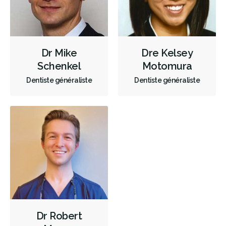
Incrustations
Sédation - orale
Appareils dentaires
Soins dentaires pour enfants
Services esthétiques
Prothèses dentaires
Diagnostique
Urgences
Dr Mike
Dre Kelsey
Endodontie
Chirurgie buccale
Parodontie
Schenkel
Motomura
Dentiste généraliste
Dentiste généraliste
Hygiène préventive et nettoyages
Réparateur
Sédation
Moins
Dr Robert