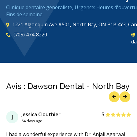
Clinique dentaire généraliste, Urgence: Heures d'ouvertu
Fins de semaine
1221 Algonquin Ave #501, North Bay, ON P1B 4Y3, Ca
(705) 474-8220
da
Avis : Dawson Dental - North Bay
Previous
Next
étoiles
étoiles
étoiles
étoiles
étoiles
Jessica Clouthier
5
J
64 days ago
I had a wonderful experience with Dr. Anjali Agarwal