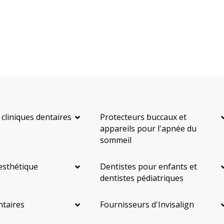
Reconstruction complète de la bouche
Incrustations
Restaurations le jour-même
Gestion de l'anxiété dentaire
Anesthésie générale
OraVerse (inversion de la sédation)
Sédation - IV
Sédation - protoxyde d'azote
Sédation - orale
Appareils dentaires
Soins dentaires pour enfants
Services esthétiques
 cliniques dentaires
Protecteurs buccaux et
appareils pour l'apnée du
Prothèses dentaires
Diagnostique
Urgences
sommeil
Endodontie
Chirurgie buccale
Orthodontie
Parodontie
esthétique
Dentistes pour enfants et
Hygiène préventive et nettoyages
Réparateur
Sédation
dentistes pédiatriques
RCSD (Régime canadien de soins dentaires)
Moins
ntaires
Fournisseurs d'Invisalign