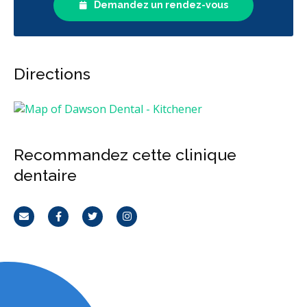
Demandez un rendez-vous
Reconstruction complète de la bouche
Incrustations
Restaurations le jour-même
Botox - Thérapeutique
Gestion de l'anxiété dentaire
Anesthésie générale
Directions
OraVerse (inversion de la sédation)
Sédation - IV
Sédation - protoxyde d'azote
Sédation - orale
Appareils dentaires
Soins dentaires pour enfants
Recommandez cette clinique
Services esthétiques
Prothèses dentaires
Diagnostique
dentaire
Urgences
Endodontie
Chirurgie buccale
Orthodontie
Parodontie
Hygiène préventive et nettoyages
Réparateur
Courriel
Facebook
Twitter
Instagram
Sédation
RCSD (Régime canadien de soins dentaires)
Moins