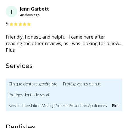
Previous
Next
Jenn Garbett
J
48 days ago
étoiles
étoiles
étoiles
étoiles
étoiles
5
Friendly, honest, and helpful. I came here after
reading the other reviews, as I was looking for a new
...
Plus
Services
Clinique dentaire généraliste
Protège-dents de nuit
Protège-dents de sport
Service Translation Missing: Socket Prevention Appliances
Plus
Appareils anti-ronflement et contre l'apnée du sommeil
Dentistes
Traitement de l'ATM
Hygiène et prévention - enfants