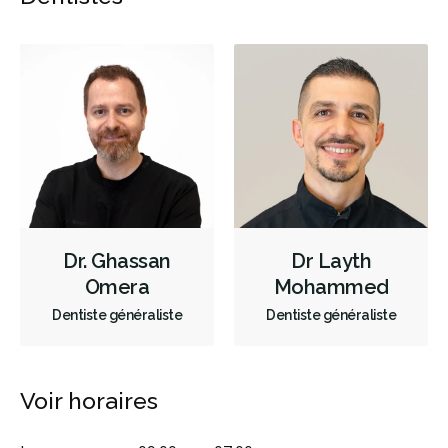
Aligneurs transparents - enfants
Couronnes - enfants
Sédation - enfants
Mordançage
Restauration complète de la bouche (cosmétique)
Remodelage de gencives
Blanchiment des dents
Facettes
Lumineers
Prothèses dentaires
Dépistage du cancer de la bouche
Dr. Ghassan
Dr Layth
Diagnostic des troubles de l'ATM
Radiographies numériques
Omera
Mohammed
Radiographies panoramiques
Radiographies traditionnelles
Dentiste généraliste
Dentiste généraliste
Empreintes dentaires numériques
Urgence durant les heures de clinique
Urgence - soir
Voir horaires
Urgence - Fins de semaine
Traitement de canal