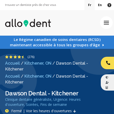
Fr
En
Ve
Ouv
Le Régime canadien de soins dentaires (RCSD)
maintenant accessible à tous les groupes d’âge
4.6 étoiles
(276)
Accueil
/
Kitchener, ON
/
Dawson Dental -
AP
Kitchener
Accueil
/
Kitchener, ON
/
Dawson Dental -
Kitchener
Dawson Dental - Kitchener
Clinique dentaire généraliste, Urgence: Heures
d'ouverture, Soirées, Fins de semaine
Fermé | Voir les heures d'ouvertures