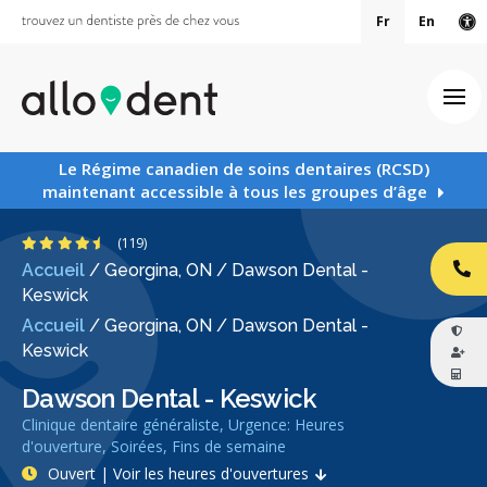
Fr
En
Ve
Ouv
Le Régime canadien de soins dentaires (RCSD)
maintenant accessible à tous les groupes d’âge
4.7 étoiles
(119)
Accueil
/
Georgina, ON
/
Dawson Dental -
AP
Keswick
Accueil
/
Georgina, ON
/
Dawson Dental -
Keswick
Dawson Dental - Keswick
Clinique dentaire généraliste, Urgence: Heures
d'ouverture, Soirées, Fins de semaine
Ouvert | Voir les heures d'ouvertures