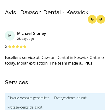
Avis : Dawson Dental - Keswick
Previous
Next
Michael Gibney
M
28 days ago
étoiles
étoiles
étoiles
étoiles
étoiles
5
Excellent service at Dawson Dental in Keswick Ontario
today. Molar extraction. The team made a
...
Plus
Services
Clinique dentaire généraliste
Protège-dents de nuit
Protège-dents de sport