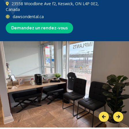
23558 Woodbine Ave f2, Keswick, ON L4P 0E2,
Canada
dawsondental.ca
Demandez un rendez-vous
Previous
Next