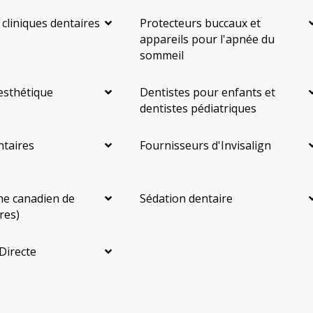
Reconstruction complète de la bouche
Incrustations
 cliniques dentaires
Protecteurs buccaux et
appareils pour l'apnée du
Restaurations le jour-même
Botox - Thérapeutique
sommeil
Gestion de l'anxiété dentaire
Anesthésie générale
esthétique
Dentistes pour enfants et
OraVerse (inversion de la sédation)
Sédation - IV
dentistes pédiatriques
Sédation - protoxyde d'azote
Sédation - orale
ntaires
Fournisseurs d'Invisalign
Appareils dentaires
Soins dentaires pour enfants
Services esthétiques
Prothèses dentaires
Diagnostique
e canadien de
Sédation dentaire
Urgences
Endodontie
Chirurgie buccale
Orthodontie
res)
Parodontie
Hygiène préventive et nettoyages
Réparateur
Directe
Sédation
RCSD (Régime canadien de soins dentaires)
Moins