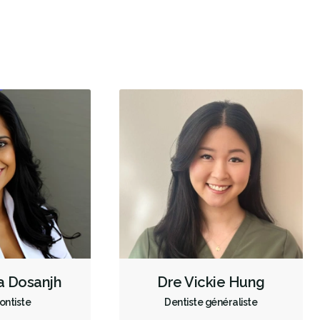
Traitement de l'ATM
Hygiène et prévention - enfants
Aligneurs transparents - enfants
Couronnes - enfants
Sédation - enfants
Mordançage
Restauration complète de la bouche (cosmétique)
Remodelage de gencives
Blanchiment des dents
Facettes
Lumineers
Prothèses dentaires
Dépistage du cancer de la bouche
Diagnostic des troubles de l'ATM
Radiographies numériques
Radiographies panoramiques
Radiographies traditionnelles
Empreintes dentaires numériques
a Dosanjh
Dre Vickie Hung
Urgence durant les heures de clinique
Urgence - soir
ontiste
Dentiste généraliste
Urgence - Fins de semaine
Traitement de canal