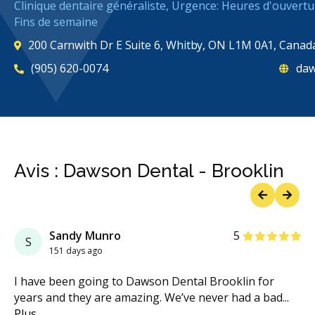
Clinique dentaire généraliste, Urgence: Heures d'ouvertu
Fins de semaine
200 Carnwith Dr E Suite 6, Whitby, ON L1M 0A1, Canad
(905) 620-0074
daw
Avis : Dawson Dental - Brooklin
Previous
Next
étoiles
étoiles
étoiles
étoiles
étoiles
Sandy Munro
5
S
151 days ago
I have been going to Dawson Dental Brooklin for
years and they are amazing. We’ve never had a bad
...
Plus