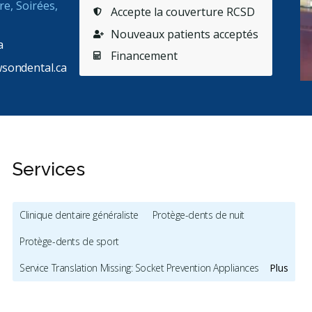
re, Soirées,
Accepte la couverture RCSD
Nouveaux patients acceptés
a
Financement
sondental.ca
Services
Clinique dentaire généraliste
Protège-dents de nuit
Protège-dents de sport
Service Translation Missing: Socket Prevention Appliances
Plus
Appareils anti-ronflement et contre l'apnée du sommeil