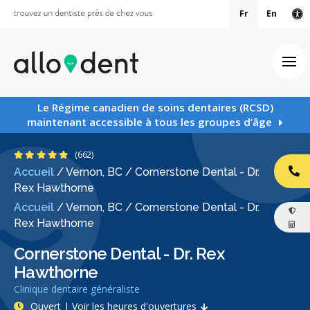
Fr
En
Ve
Ouv
Le Régime canadien de soins dentaires (RCSD)
maintenant accessible à tous les groupes d’âge
4.9 étoiles
(662)
Accueil
/
Vernon, BC
/
Cornerstone Dental - Dr.
AP
Rex Hawthorne
Accueil
/
Vernon, BC
/
Cornerstone Dental - Dr.
Rex Hawthorne
Cornerstone Dental - Dr. Rex
Hawthorne
Clinique dentaire généraliste
Ouvert | Voir les heures d'ouvertures