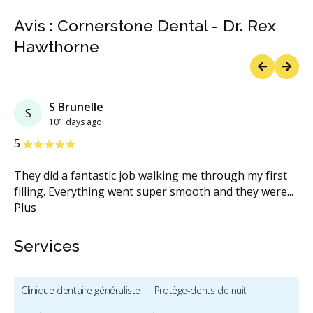
Avis : Cornerstone Dental - Dr. Rex
Hawthorne
Previous
Next
S Brunelle
S
101 days ago
étoiles
étoiles
étoiles
étoiles
étoiles
5
They did a fantastic job walking me through my first
filling. Everything went super smooth and they were
...
Plus
Services
Clinique dentaire généraliste
Protège-dents de nuit