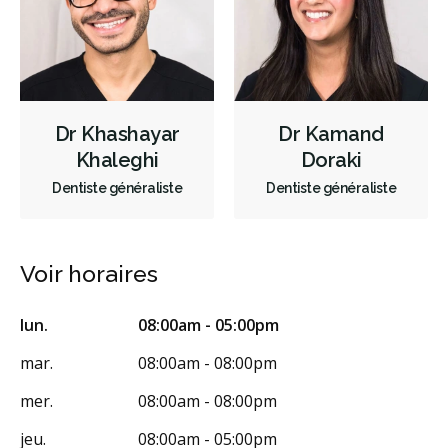
Services esthétiques
Diagnostique
Endodontie
Chirurgie buccale
Orthodontie
Parodontie
Hygiène préventive et nettoyages
Réparateur
Sédation
Dr Khashayar
Dr Kamand
RCSD (Régime canadien de soins dentaires)
Moins
Khaleghi
Doraki
Dentiste généraliste
Dentiste généraliste
Voir horaires
lun.
08:00am - 05:00pm
mar.
08:00am - 08:00pm
mer.
08:00am - 08:00pm
jeu.
08:00am - 05:00pm