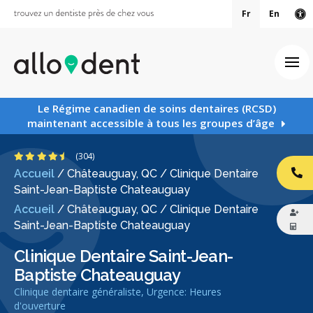
Fr
En
Ve
Ouv
Le Régime canadien de soins dentaires (RCSD)
maintenant accessible à tous les groupes d’âge
4.6 étoiles
(304)
Accueil
/
Châteauguay, QC
/
Clinique Dentaire
AP
Saint-Jean-Baptiste Chateauguay
Accueil
/
Châteauguay, QC
/
Clinique Dentaire
Saint-Jean-Baptiste Chateauguay
Clinique Dentaire Saint-Jean-
Baptiste Chateauguay
Clinique dentaire généraliste, Urgence: Heures
d'ouverture