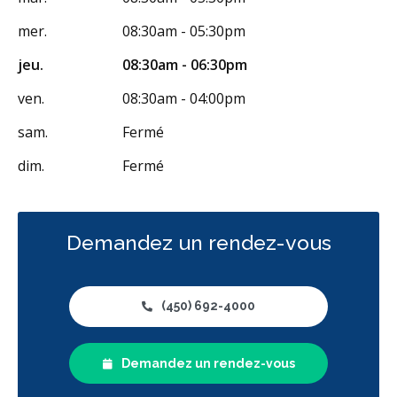
mer.
08:30am - 05:30pm
Endodontie
Chirurgie buccale
Orthodontie
jeu.
08:30am - 06:30pm
Hygiène préventive et nettoyages
Réparateur
Sédation
ven.
08:30am - 04:00pm
Moins
sam.
Fermé
dim.
Fermé
Demandez un rendez-vous
(450) 692-4000
Demandez un rendez-vous