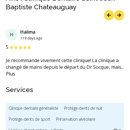
Baptiste Chateauguay
Previous
Next
Halima
H
119 days ago
étoiles
étoiles
étoiles
étoiles
étoiles
5
Je recommande vivement cette clinique! La clinique a
changé de mains depuis le départ du Dr Socque, mais
...
Plus
Services
Clinique dentaire généraliste
Protège-dents de nuit
Protège-dents de sport
Préservation alvéolaire