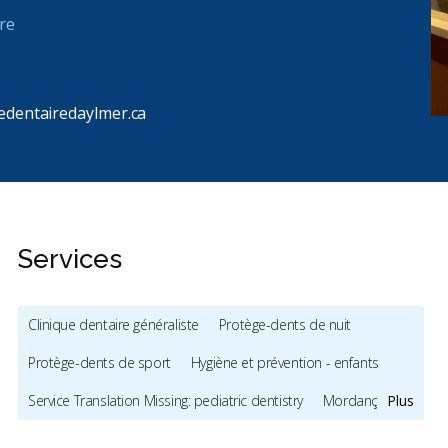
re
uedentairedaylmer.ca
Services
Clinique dentaire généraliste
Protège-dents de nuit
es
Protège-dents de sport
Hygiène et prévention - enfants
Service Translation Missing: pediatric dentistry
Mordançage
Plus
Service Translation Missing: Full Mouth Restoration (Cosmetic)