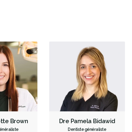
(Cosmetic)
Blanchiment des dents
Facettes
Prothèses dentaires
Diagnostic des troubles de l'ATM
Radiographies numériques
Radiographies panoramiques
CEREC
Urgence durant les heures de clinique
Traitement de canal
Extractions de dents et de dents de sagesse
Prévention des maladies des gencives
Service Translation Missing: Gum Disease Prevention - Non-
Surgical
Examens buccaux
Nettoyages dentaires
Scellants
Ponts
Couronnes
Obturations
Incrustations
Appareils dentaires
Soins dentaires pour enfants
otte Brown
Dre Pamela Bidawid
énéraliste
Dentiste généraliste
Services esthétiques
Prothèses dentaires
Diagnostique