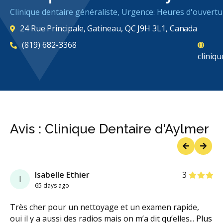
Clinique dentaire généraliste, Urgence: Heures d'ouvertu
24 Rue Principale, Gatineau, QC J9H 3L1, Canada
(819) 682-3368
cliniq
Avis : Clinique Dentaire d'Aylmer
Previous
Next
étoiles
étoiles
étoiles
étoiles
étoil
Isabelle Ethier
3
I
65 days ago
Très cher pour un nettoyage et un examen rapide,
oui il y a aussi des radios mais on m’a dit qu’elles
...
Plus