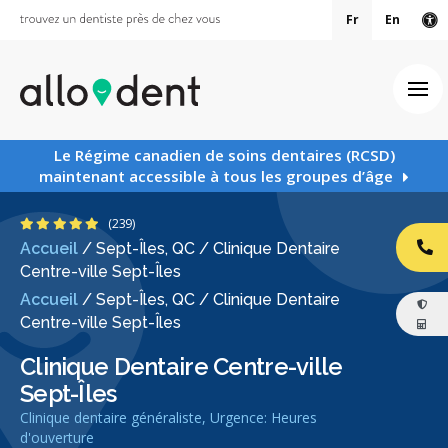
Fr
En
Ve
Ouv
Le Régime canadien de soins dentaires (RCSD)
maintenant accessible à tous les groupes d’âge
4.8 étoiles
(239)
Accueil
/
Sept-Îles, QC
/
Clinique Dentaire
AP
Centre-ville Sept-Îles
Accueil
/
Sept-Îles, QC
/
Clinique Dentaire
Centre-ville Sept-Îles
Clinique Dentaire Centre-ville
Sept-Îles
Clinique dentaire généraliste, Urgence: Heures
d'ouverture