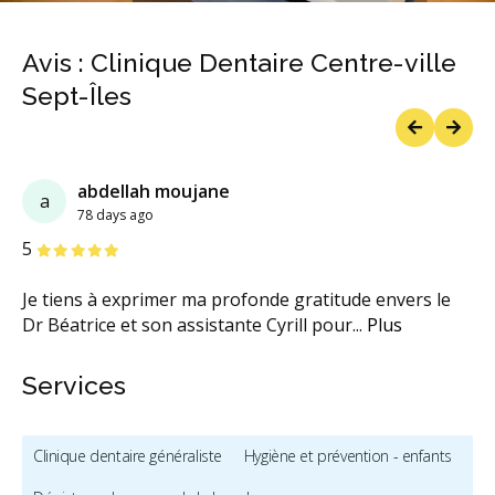
Avis : Clinique Dentaire Centre-ville
Sept-Îles
Previous
Next
abdellah moujane
a
78 days ago
étoiles
étoiles
étoiles
étoiles
étoiles
5
Je tiens à exprimer ma profonde gratitude envers le
Dr Béatrice et son assistante Cyrill pour
...
Plus
Services
Clinique dentaire généraliste
Hygiène et prévention - enfants