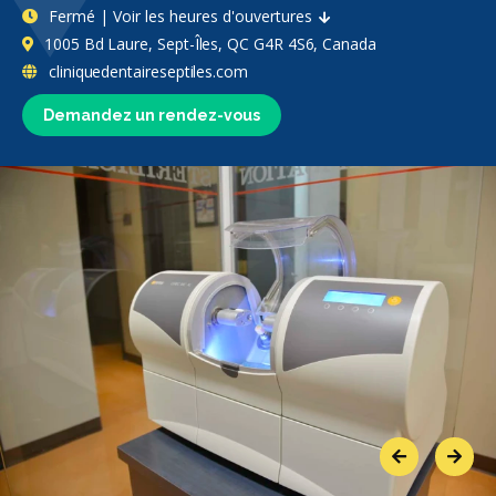
Fermé | Voir les heures d'ouvertures
1005 Bd Laure, Sept-Îles, QC G4R 4S6, Canada
cliniquedentaireseptiles.com
Demandez un rendez-vous
Previous
Next