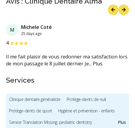
Avis : Clinique Dentaire Alma
Previous
Next
Michele Coté
M
25 days ago
étoiles
étoiles
étoiles
étoiles
étoiles
4
Il me fait plaisir de vous redonner ma satisfaction lors
de mon passage le 8 juillet dernier Je
...
Plus
Services
Clinique dentaire généraliste
Protège-dents de nuit
Protège-dents de sport
Hygiène et prévention - enfants
Service Translation Missing: pediatric dentistry
Plus
Blanchiment des dents
Facettes
Prothèses dentaires