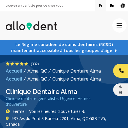
Fr
En
Ve
Ouv
Le Régime canadien de soins dentaires (RCSD)
maintenant accessible à tous les groupes d’âge
4.9 étoiles
(332)
Accueil
/
Alma, QC
/
Clinique Dentaire Alma
AP
Accueil
/
Alma, QC
/
Clinique Dentaire Alma
Clinique Dentaire Alma
Clinique dentaire généraliste, Urgence: Heures
d'ouverture
Fermé | Voir les heures d'ouvertures
937 Av. du Pont S Bureau #201, Alma, QC G8B 2V5,
Canada