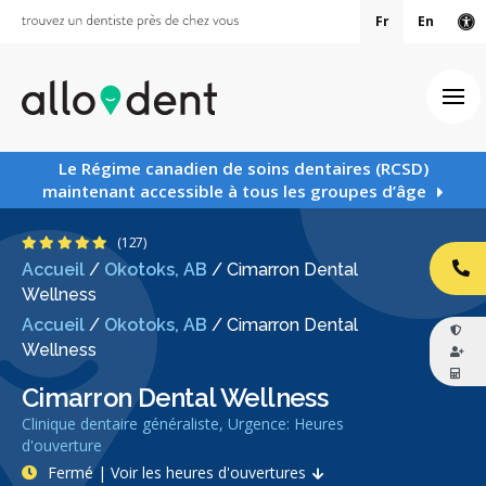
Fr
En
Ve
Ouv
Le Régime canadien de soins dentaires (RCSD)
maintenant accessible à tous les groupes d’âge
4.8 étoiles
(127)
Accueil
/
Okotoks, AB
/
Cimarron Dental
AP
Wellness
Accueil
/
Okotoks, AB
/
Cimarron Dental
Wellness
Cimarron Dental Wellness
Clinique dentaire généraliste, Urgence: Heures
d'ouverture
Fermé | Voir les heures d'ouvertures