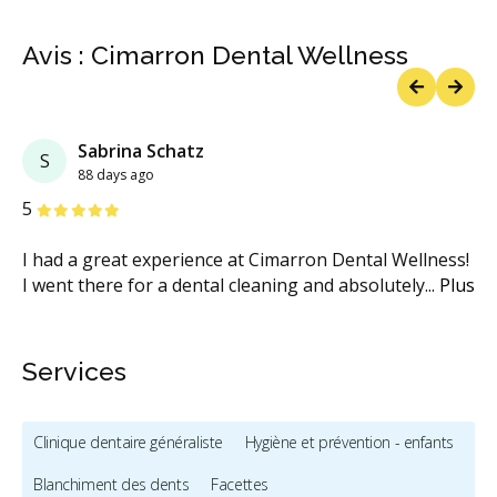
Avis : Cimarron Dental Wellness
Previous
Next
Sabrina Schatz
S
88 days ago
étoiles
étoiles
étoiles
étoiles
étoiles
5
I had a great experience at Cimarron Dental Wellness!
I went there for a dental cleaning and absolutely
...
Plus
Services
Clinique dentaire généraliste
Hygiène et prévention - enfants
Blanchiment des dents
Facettes