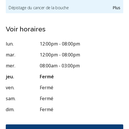
Dépistage du cancer de la bouche
Plus
Radiographies numériques
Voir horaires
Urgence durant les heures de clinique
Traitement de canal
Invisalign
Prévention des maladies des gencives
lun.
12:00pm - 08:00pm
Examens buccaux
Nettoyages dentaires
Scellants
mar.
12:00pm - 08:00pm
Ponts
Couronnes
Obturations
mer.
08:00am - 03:00pm
Soins dentaires pour enfants
Services esthétiques
jeu.
Fermé
Diagnostique
Urgences
Endodontie
Orthodontie
ven.
Fermé
Parodontie
Hygiène préventive et nettoyages
Réparateur
sam.
Fermé
Facturation Directe
dim.
Fermé
RCSD (Régime canadien de soins dentaires)
Moins