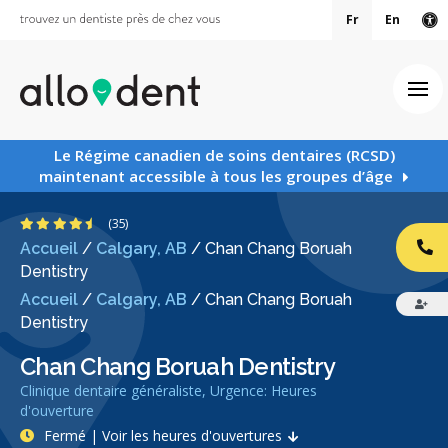
Fr
En
Ve
Ouv
Le Régime canadien de soins dentaires (RCSD)
maintenant accessible à tous les groupes d’âge
4.6 étoiles
(35)
Accueil
/
Calgary, AB
/
Chan Chang Boruah
AP
Dentistry
Accueil
/
Calgary, AB
/
Chan Chang Boruah
Dentistry
Chan Chang Boruah Dentistry
Clinique dentaire généraliste, Urgence: Heures
d'ouverture
Fermé | Voir les heures d'ouvertures