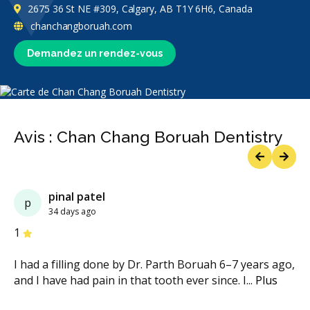
2675 36 St NE #309, Calgary, AB T1Y 6H6, Canada
chanchangboruah.com
Demandez un rendez-vous
Avis : Chan Chang Boruah Dentistry
Previous
Next
pinal patel
p
34 days ago
étoiles
étoiles
étoiles
étoiles
étoiles
1
I had a filling done by Dr. Parth Boruah 6–7 years ago,
and I have had pain in that tooth ever since. I
...
Plus