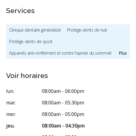
Services
Clinique dentaire généraliste
Protège-dents de nuit
Protège-dents de sport
Appareils anti-ronflement et contre l'apnée du sommeil
Plus
Traitement de l'ATM
Hygiène et prévention - enfants
Voir horaires
Mordançage
Blanchiment des dents
Facettes
Prothèses dentaires
Dépistage du cancer de la bouche
lun.
08:00am - 06:00pm
Diagnostic des troubles de l'ATM
Radiographies numériques
mar.
08:00am - 05:30pm
Radiographies panoramiques
mer.
08:00am - 05:00pm
Urgence durant les heures de clinique
Traitement de canal
jeu.
08:00am - 04:30pm
Greffe osseuse
Implants dentaires