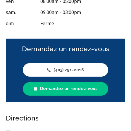
ven.
08:00am - 05:00pm
Extractions de dents et de dents de sagesse
Frénectomies
sam.
09:00am - 03:00pm
Invisalign
Examens buccaux
Nettoyages dentaires
Ponts
dim.
Fermé
Couronnes
Obturations
Incrustations
Anesthésie générale
Appareils dentaires
Demandez un rendez-vous
Soins dentaires pour enfants
Services esthétiques
Prothèses dentaires
Diagnostique
Urgences
(403) 291-2016
Endodontie
Chirurgie buccale
Orthodontie
Hygiène préventive et nettoyages
Réparateur
Sédation
Demandez un rendez-vous
Moins
Directions